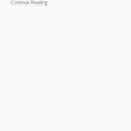
The
Continue Reading
Best
Pessimist
全
员
安
好，
新
专
辑
录
制
中