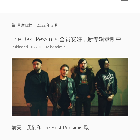
menu
Sidebar
Search
关于
月度归档：
2022 年 3 月
twitter
facebook
instagram
bandcamp
spotify
weibo
The Best Pessimist全员安好，新专辑录制中
Published
2022-03-02
by
admin
前天，我们和The Best Peesimist取…